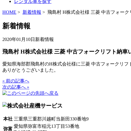
レンタル車を探す
HOME
>
新着情報
> 飛島村 H株式会社様 三菱 中古フォー
新着情報
2020年01月10日
新着情報
飛島村 H株式会社様 三菱 中古フォークリフト納車
愛知県海部郡飛島村のH株式会社様に三菱 中古フォークリフ
ありがとうございました。
« 前の記事へ
次の記事へ »
本社
三重県三重郡川越町当新田330番地9
愛知県弥富市稲元13丁目53番地
弥富